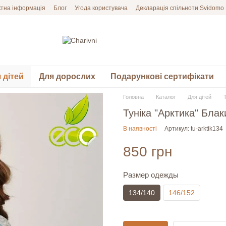
ктна інформація
Блог
Угода користувача
Декларація спільноти Svidomo
 дітей
Для дорослих
Подарункові сертифікати
Головна
Каталог
Для дітей
Туніка "Арктика" Бла
В наявності
Артикул: tu-arktik134
850 грн
Размер одежды
134/140
146/152