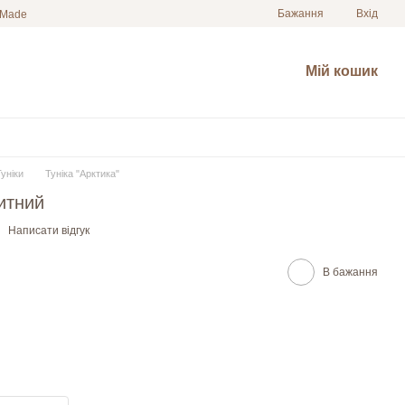
Бажання
Вхід
 Made
Мій кошик
Туніки
Туніка "Арктика"
китний
Написати відгук
В бажання