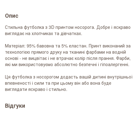
Опис
Стильна
футболка
з
3D
принтом
носорога
.
Добре
і
яскраво
виглядає
на
хлопчиках та дівчатках
.
Матеріал
:
95
%
бавовна
та
5
%
еластан
.
Принт
виконаний
за
технологією
прямого друку
на
тканині фарбами
на
водній
основі
-
не вицвітає
і
не втрачає
колір
після
прання
.
Фарби
,
які
ми
використовуємо
абсолютно
безпечні
і
гіпоалергенні
.
Ця
футболка
з
носорогом
додасть
вашій дитині
внутрішньої
впевненості
і
сили
та
при
цьому
він або вона
буде
виглядати
яскраво
і
стильно
.
Відгуки