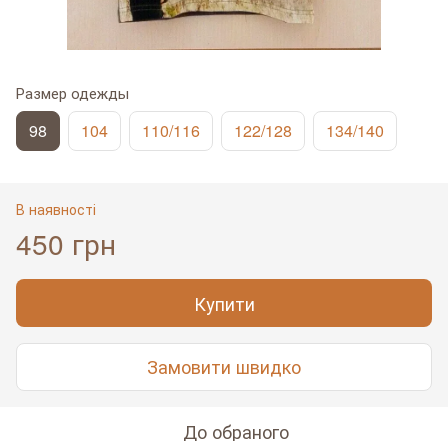
Размер одежды
98
104
110/116
122/128
134/140
В наявності
450 грн
Купити
Замовити швидко
До обраного