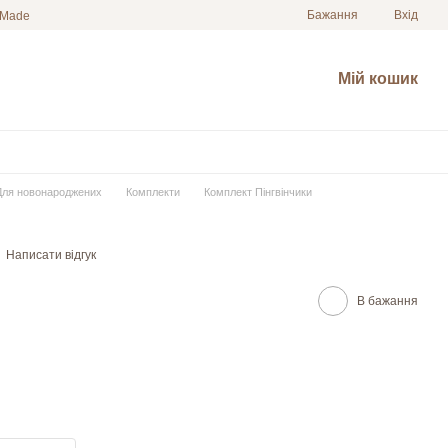
Бажання
Вхід
 Made
Мій кошик
Для новонароджених
Комплекти
Комплект Пінгвінчики
Написати відгук
В бажання