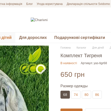
ктна інформація
Блог
Угода користувача
Декларація спільноти Svidomo
 дітей
Для дорослих
Подарункові сертифікати
Головна
Каталог
Для дітей
Комплект Тигреня
В наявності
Артикул: yas-tigr68
650 грн
Размер одежды
68
74
80
86