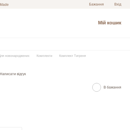
Бажання
Вхід
 Made
Мій кошик
Для новонароджених
Комплекти
Комплект Тигреня
Написати відгук
В бажання