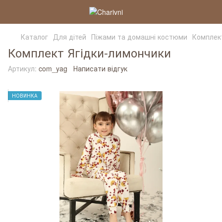
Каталог
Для дітей
Піжами та домашні костюми
Комплек
Комплект Ягідки-лимончики
Артикул:
com_yag
Написати відгук
НОВИНКА