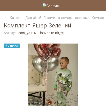
Каталог
Для дітей
Піжами та домашні костюми
Комплек
Комплект Ящер Зелений
Артикул:
com_ya116
Написати відгук
НОВИНКА