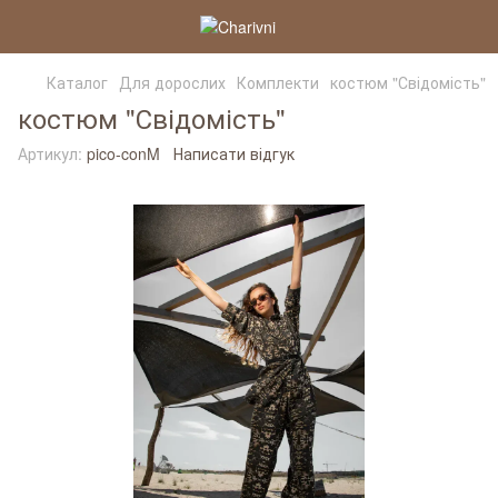
Каталог
Для дорослих
Комплекти
костюм "Свідомість"
костюм "Свідомість"
Артикул:
pico-conM
Написати відгук