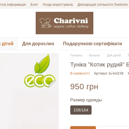
ктна інформація
Блог
Угода користувача
Декларація спільноти Svidomo
 дітей
Для дорослих
Подарункові сертифікати
Головна
Каталог
Для дітей
Туніка "Котик рудий"
В наявності
Артикул: tu-kot158
950 грн
Размер одежды
158/164