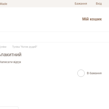
Бажання
Вхід
 Made
Мій кошик
Туніки
Туніка "Котик рудий"
 Блакитний
Написати відгук
В бажання