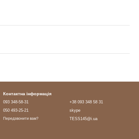
Контактна інформація
093 348-58-31
+38 093 348 58 31
050 493-25-21
skype
TESS145@i.ua
Передзвонити вам?