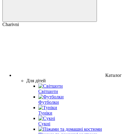
Charivni
Каталог
Для дітей
Світшоти
Футболки
Туніки
Сукні