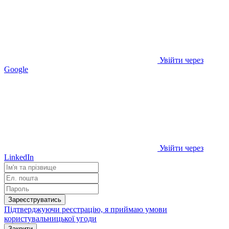
Увійти через
Google
Увійти через
LinkedIn
Зареєструватись
Підтверджуючи реєстрацію, я приймаю умови
користувальницької угоди
Закрити