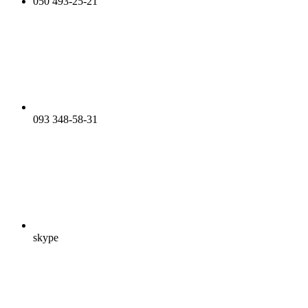
050 493-25-21
093 348-58-31
skype