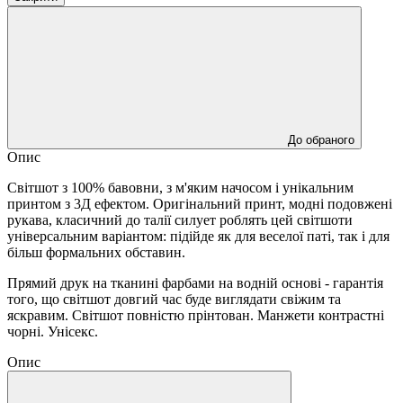
До обраного
Опис
Світшот з 100% бавовни, з м'яким начосом і унікальним
принтом з 3Д ефектом. Оригінальний принт, модні подовжені
рукава, класичний до талії силует роблять цей світшоти
універсальним варіантом: підійде як для веселої паті, так і для
більш формальних обставин.
Прямий друк на тканині фарбами на водній основі - гарантія
того, що світшот довгий час буде виглядати свіжим та
яскравим. Світшот повністю прінтован. Манжети контрастні
чорні. Унісекс.
Опис