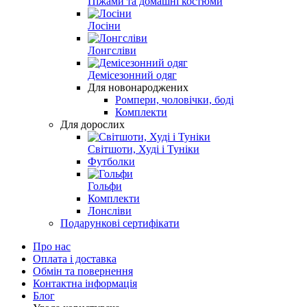
Піжами та домашні костюми
Лосіни
Лонгсліви
Демісезонний одяг
Для новонароджених
Ромпери, чоловічки, боді
Комплекти
Для дорослих
Світшоти, Худі і Туніки
Футболки
Гольфи
Комплекти
Лонсліви
Подарункові сертифікати
Про нас
Оплата і доставка
Обмін та повернення
Контактна інформація
Блог