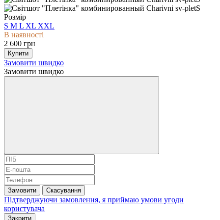
Розмір
S
M
L
XL
XXL
В наявності
2 600 грн
Купити
Замовити швидко
Замовити швидко
Замовити
Скасування
Підтверджуючи замовлення, я приймаю умови
угоди
користувача
Закрити