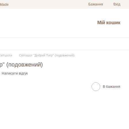
Бажання
Вхід
 Made
Мій кошик
Світшоти
Світошот "Добрий Тигр" (подовжений)
р" (подовжений)
Написати відгук
В бажання