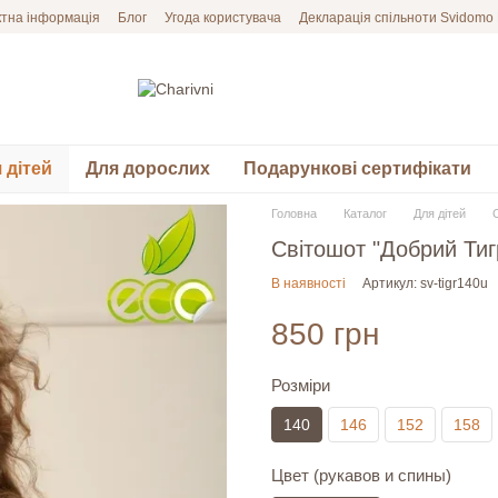
ктна інформація
Блог
Угода користувача
Декларація спільноти Svidomo
 дітей
Для дорослих
Подарункові сертифікати
Головна
Каталог
Для дітей
Світошот "Добрий Тиг
В наявності
Артикул: sv-tigr140u
850 грн
Розміри
140
146
152
158
Цвет (рукавов и спины)