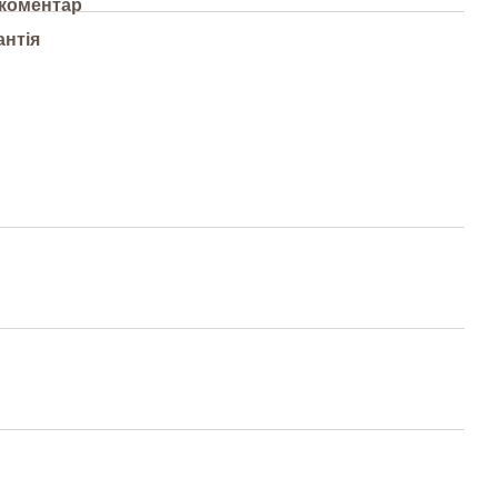
 коментар
антія