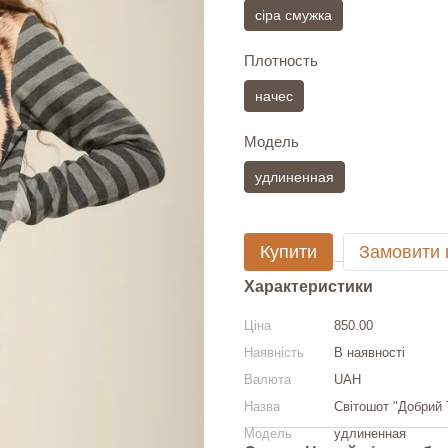
сіра смужка
Плотность
начес
Модель
удлиненная
Купити
Замовити
Характеристики
Ціна
850.00
Наявність
В наявності
Валюта
UAH
Назва
Світошот "Добрий 
Модель
удлиненная